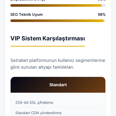
SEO Teknik Uyum
98%
VIP Sistem Karşılaştırması
Setrabet platformunun kullanıcı segmentlerine
göre sunulan altyapı farklılıkları.
Standart
256-bit SSL şifreleme
Standart CDN yönlendirme