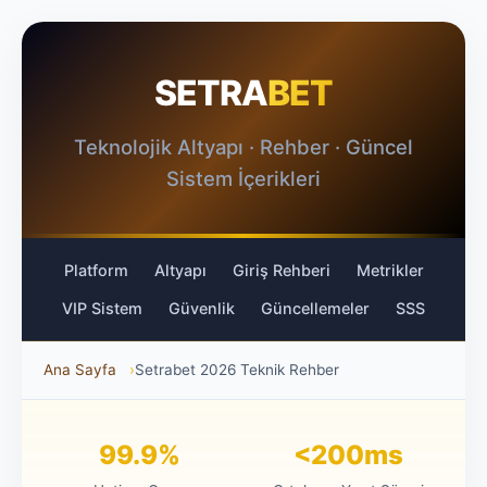
SETRA
BET
Teknolojik Altyapı · Rehber · Güncel
Sistem İçerikleri
Platform
Altyapı
Giriş Rehberi
Metrikler
VIP Sistem
Güvenlik
Güncellemeler
SSS
Ana Sayfa
Setrabet 2026 Teknik Rehber
99.9%
<200ms