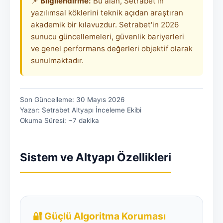
📌
Bilgilendirme:
Bu alan, Setrabet'in
yazılımsal köklerini teknik açıdan araştıran
akademik bir kılavuzdur. Setrabet'in 2026
sunucu güncellemeleri, güvenlik bariyerleri
ve genel performans değerleri objektif olarak
sunulmaktadır.
Son Güncelleme: 30 Mayıs 2026
Yazar: Setrabet Altyapı İnceleme Ekibi
Okuma Süresi: ~7 dakika
Sistem ve Altyapı Özellikleri
🔐 Güçlü Algoritma Koruması