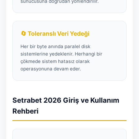
sunucusuna doğrudan yönlendirilir.
🔄 Toleranslı Veri Yedeği
Her bir byte anında paralel disk
sistemlerine yedeklenir. Herhangi bir
çökmede sistem hatasız olarak
operasyonuna devam eder.
Setrabet 2026 Giriş ve Kullanım
Rehberi