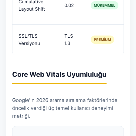
Cumulative
st
0.02
MÜKEMMEL
Layout Shift
sk
he
En
SSL/TLS
TLS
şi
PREMIUM
Versiyonu
1.3
pr
Core Web Vitals Uyumluluğu
Google'ın 2026 arama sıralama faktörlerinde
öncelik verdiği üç temel kullanıcı deneyimi
metriği.