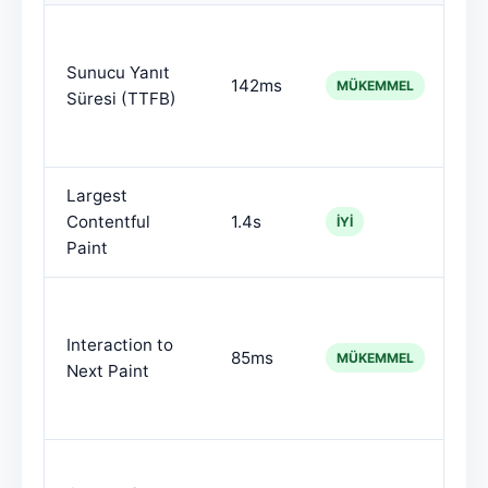
Go
ön
Sunucu Yanıt
142ms
<
MÜKEMMEL
Süresi (TTFB)
eş
al
Largest
Co
Contentful
1.4s
Vi
İYI
Paint
eş
IN
20
Interaction to
85ms
an
MÜKEMMEL
Next Paint
et
öl
Gö