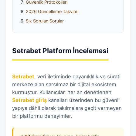
Güvenlik Protokolleri
2026 Güncelleme Takvimi
Sık Sorulan Sorular
Setrabet Platform İncelemesi
Setrabet
, veri iletiminde dayanıklılık ve sürati
merkeze alan sarsılmaz bir dijital ekosistem
kurmuştur. Kullanıcılar, her an denetlenen
Setrabet giriş
kanalları üzerinden bu güvenli
yapıya dâhil olarak takılmalara geçit vermeyen
bir platformu deneyimler.