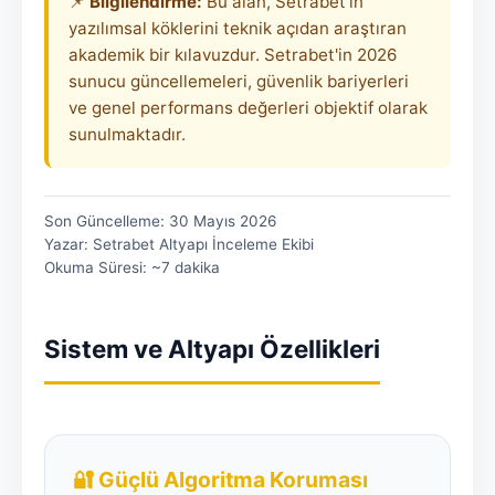
📌
Bilgilendirme:
Bu alan, Setrabet'in
yazılımsal köklerini teknik açıdan araştıran
akademik bir kılavuzdur. Setrabet'in 2026
sunucu güncellemeleri, güvenlik bariyerleri
ve genel performans değerleri objektif olarak
sunulmaktadır.
Son Güncelleme: 30 Mayıs 2026
Yazar: Setrabet Altyapı İnceleme Ekibi
Okuma Süresi: ~7 dakika
Sistem ve Altyapı Özellikleri
🔐 Güçlü Algoritma Koruması