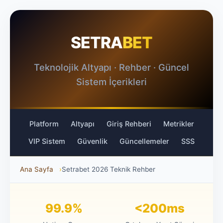
SETRA
BET
Teknolojik Altyapı · Rehber · Güncel
Sistem İçerikleri
Platform
Altyapı
Giriş Rehberi
Metrikler
VIP Sistem
Güvenlik
Güncellemeler
SSS
Ana Sayfa
Setrabet 2026 Teknik Rehber
99.9%
<200ms