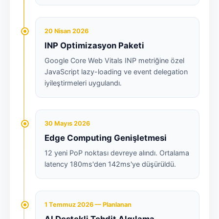
20 Nisan 2026
INP Optimizasyon Paketi
Google Core Web Vitals INP metriğine özel
JavaScript lazy-loading ve event delegation
iyileştirmeleri uygulandı.
30 Mayıs 2026
Edge Computing Genişletmesi
12 yeni PoP noktası devreye alındı. Ortalama
latency 180ms'den 142ms'ye düşürüldü.
1 Temmuz 2026 — Planlanan