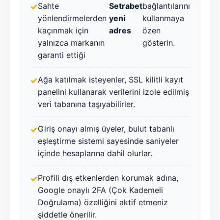
Sahte
Setrabet
bağlantılarını
yönlendirmelerden
yeni
kullanmaya
kaçınmak için
adres
özen
yalnızca markanın
gösterin.
garanti ettiği
Ağa katılmak isteyenler, SSL kilitli kayıt
panelini kullanarak verilerini izole edilmiş
veri tabanına taşıyabilirler.
Giriş onayı almış üyeler, bulut tabanlı
eşleştirme sistemi sayesinde saniyeler
içinde hesaplarına dahil olurlar.
Profili dış etkenlerden korumak adına,
Google onaylı 2FA (Çok Kademeli
Doğrulama) özelliğini aktif etmeniz
şiddetle önerilir.