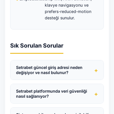
klavye navigasyonu ve
prefers-reduced-motion
desteği sunulur.
Sık Sorulan Sorular
Setrabet güncel giriş adresi neden
+
değişiyor ve nasıl bulunur?
Yerel servis kısıtlamalarına takılmamak
adına Setrabet alan adı rotasını sürekli
Setrabet platformunda veri güvenliği
+
dinamik tutar. Ana bağlantıya en pürüzsüz
nasıl sağlanıyor?
geçişi sağlayan güncel köprülere, yetkili
Tüm iletişim verileri, Setrabet'in modern
sosyal ağlardan erişilir.
Firewall ve TLS destekli zırhlı sunucularında