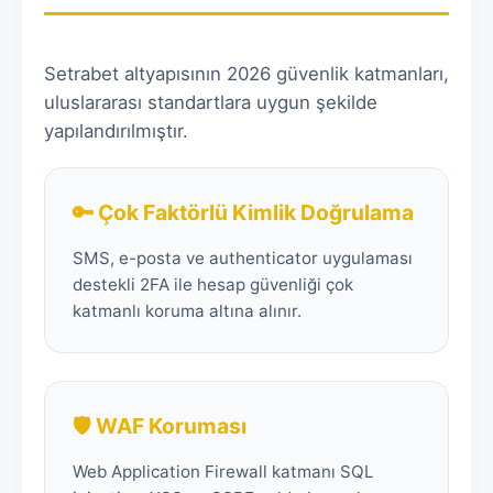
Setrabet altyapısının 2026 güvenlik katmanları,
uluslararası standartlara uygun şekilde
yapılandırılmıştır.
🔑 Çok Faktörlü Kimlik Doğrulama
SMS, e-posta ve authenticator uygulaması
destekli 2FA ile hesap güvenliği çok
katmanlı koruma altına alınır.
🛡️ WAF Koruması
Web Application Firewall katmanı SQL