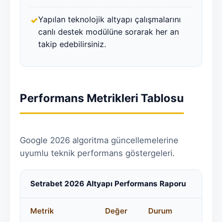
Yapılan teknolojik altyapı çalışmalarını
canlı destek modülüne sorarak her an
takip edebilirsiniz.
Performans Metrikleri Tablosu
Google 2026 algoritma güncellemelerine
uyumlu teknik performans göstergeleri.
Setrabet 2026 Altyapı Performans Raporu
Metrik
Değer
Durum
Aç