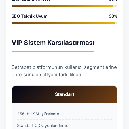
SEO Teknik Uyum
98%
VIP Sistem Karşılaştırması
Setrabet platformunun kullanıcı segmentlerine
göre sunulan altyapı farklılıkları.
Standart
256-bit SSL şifreleme
Standart CDN yönlendirme