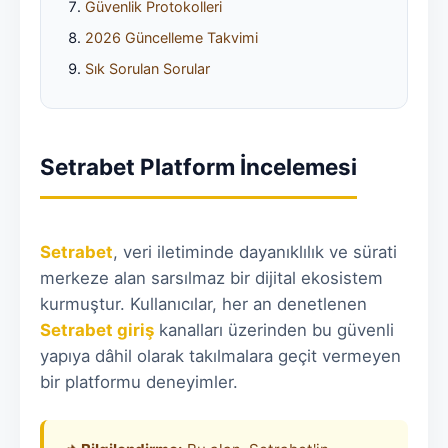
Güvenlik Protokolleri
2026 Güncelleme Takvimi
Sık Sorulan Sorular
Setrabet Platform İncelemesi
Setrabet
, veri iletiminde dayanıklılık ve sürati
merkeze alan sarsılmaz bir dijital ekosistem
kurmuştur. Kullanıcılar, her an denetlenen
Setrabet giriş
kanalları üzerinden bu güvenli
yapıya dâhil olarak takılmalara geçit vermeyen
bir platformu deneyimler.