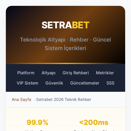
SETRA
BET
Teknolojik Altyapı · Rehber · Güncel
Sistem İçerikleri
Platform
Altyapı
Giriş Rehberi
Metrikler
VIP Sistem
Güvenlik
Güncellemeler
SSS
Ana Sayfa
Setrabet 2026 Teknik Rehber
99.9%
<200ms