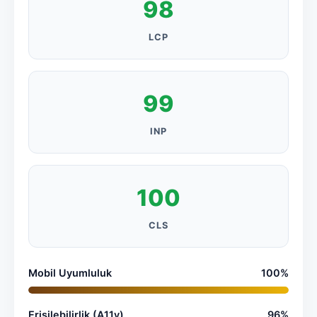
98
LCP
99
INP
100
CLS
Mobil Uyumluluk
100%
Erişilebilirlik (A11y)
96%