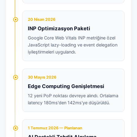
20 Nisan 2026
INP Optimizasyon Paketi
Google Core Web Vitals INP metriğine özel
JavaScript lazy-loading ve event delegation
iyileştirmeleri uygulandı.
30 Mayıs 2026
Edge Computing Genişletmesi
12 yeni PoP noktası devreye alındı. Ortalama
latency 180ms'den 142ms'ye düşürüldü.
1 Temmuz 2026 — Planlanan