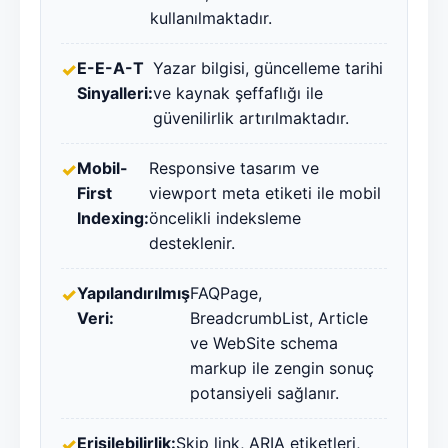
kullanılmaktadır.
E-E-A-T
Yazar bilgisi, güncelleme tarihi
Sinyalleri:
ve kaynak şeffaflığı ile
güvenilirlik artırılmaktadır.
Mobil-
Responsive tasarım ve
First
viewport meta etiketi ile mobil
Indexing:
öncelikli indeksleme
desteklenir.
Yapılandırılmış
FAQPage,
Veri:
BreadcrumbList, Article
ve WebSite schema
markup ile zengin sonuç
potansiyeli sağlanır.
Erişilebilirlik:
Skip link, ARIA etiketleri,