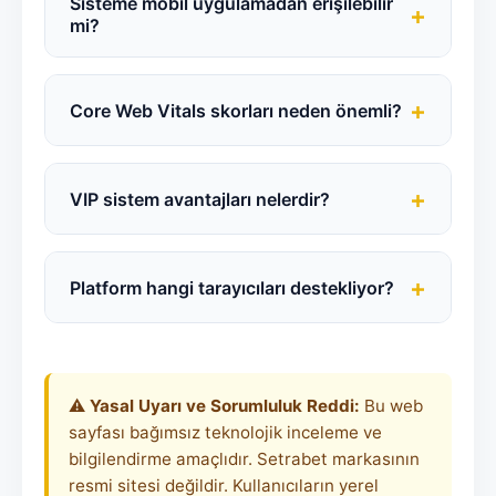
Sisteme mobil uygulamadan erişilebilir
+
izole edilerek %100 gizlilik teminatı ile
mi?
depolanır.
Evet, tamamen PWA standartlarında
tasarlanmış sistemimizle hiçbir apk
+
Core Web Vitals skorları neden önemli?
kurmanıza gerek kalmadan tarayıcınızın
üzerinden mobil uygulama optimizasyonu
Kullanıcı arayüzünün takılmaması ve anında
sağlarsınız.
yanıt vermesi Google için bir güven
+
VIP sistem avantajları nelerdir?
sinyalidir. Setrabet bu LCP ve CLS
metriklerinde zirveyi zorlayarak kusursuz
VIP hesaplara sahip oyuncular, genel trafik
akıcılık verir.
ağından bağımsız elit sunuculara alınır ve
+
Platform hangi tarayıcıları destekliyor?
hiçbir gecikme yaşamadan, 7/24 kişisel
danışmanlarıyla anında irtibat kurar.
Setrabet mimarisi, masaüstü veya mobil
cihazlarınızdaki Chrome, Firefox, Opera,
Edge ve Safari gibi lider tarayıcılarla
⚠️
Yasal Uyarı ve Sorumluluk Reddi:
Bu web
eşzamanlı bir şekilde kusursuz çalışır.
sayfası bağımsız teknolojik inceleme ve
bilgilendirme amaçlıdır. Setrabet markasının
resmi sitesi değildir. Kullanıcıların yerel