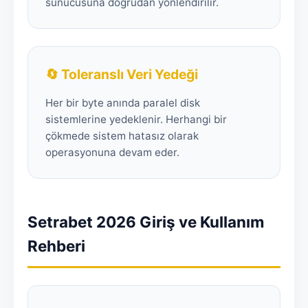
sunucusuna doğrudan yönlendirilir.
🔄 Toleranslı Veri Yedeği
Her bir byte anında paralel disk
sistemlerine yedeklenir. Herhangi bir
çökmede sistem hatasız olarak
operasyonuna devam eder.
Setrabet 2026 Giriş ve Kullanım
Rehberi