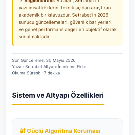
📌
Bilgilendirme:
Bu alan, Setrabet'in
yazılımsal köklerini teknik açıdan araştıran
akademik bir kılavuzdur. Setrabet'in 2026
sunucu güncellemeleri, güvenlik bariyerleri
ve genel performans değerleri objektif olarak
sunulmaktadır.
Son Güncelleme: 30 Mayıs 2026
Yazar: Setrabet Altyapı İnceleme Ekibi
Okuma Süresi: ~7 dakika
Sistem ve Altyapı Özellikleri
🔐 Güçlü Algoritma Koruması