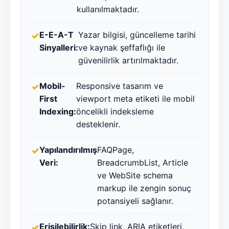
kullanılmaktadır.
E-E-A-T
Yazar bilgisi, güncelleme tarihi
Sinyalleri:
ve kaynak şeffaflığı ile
güvenilirlik artırılmaktadır.
Mobil-
Responsive tasarım ve
First
viewport meta etiketi ile mobil
Indexing:
öncelikli indeksleme
desteklenir.
Yapılandırılmış
FAQPage,
Veri:
BreadcrumbList, Article
ve WebSite schema
markup ile zengin sonuç
potansiyeli sağlanır.
Erişilebilirlik:
Skip link, ARIA etiketleri,