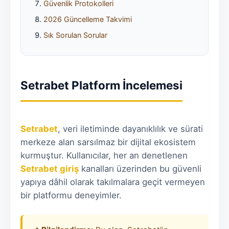
Güvenlik Protokolleri
2026 Güncelleme Takvimi
Sık Sorulan Sorular
Setrabet Platform İncelemesi
Setrabet
, veri iletiminde dayanıklılık ve sürati
merkeze alan sarsılmaz bir dijital ekosistem
kurmuştur. Kullanıcılar, her an denetlenen
Setrabet giriş
kanalları üzerinden bu güvenli
yapıya dâhil olarak takılmalara geçit vermeyen
bir platformu deneyimler.