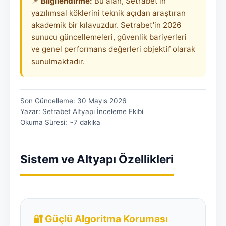
📌
Bilgilendirme:
Bu alan, Setrabet'in
yazılımsal köklerini teknik açıdan araştıran
akademik bir kılavuzdur. Setrabet'in 2026
sunucu güncellemeleri, güvenlik bariyerleri
ve genel performans değerleri objektif olarak
sunulmaktadır.
Son Güncelleme: 30 Mayıs 2026
Yazar: Setrabet Altyapı İnceleme Ekibi
Okuma Süresi: ~7 dakika
Sistem ve Altyapı Özellikleri
🔐 Güçlü Algoritma Koruması