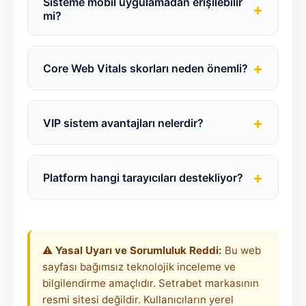
Sisteme mobil uygulamadan erişilebilir
+
izole edilerek %100 gizlilik teminatı ile
mi?
depolanır.
Evet, tamamen PWA standartlarında
tasarlanmış sistemimizle hiçbir apk
+
Core Web Vitals skorları neden önemli?
kurmanıza gerek kalmadan tarayıcınızın
üzerinden mobil uygulama optimizasyonu
Kullanıcı arayüzünün takılmaması ve anında
sağlarsınız.
yanıt vermesi Google için bir güven
+
VIP sistem avantajları nelerdir?
sinyalidir. Setrabet bu LCP ve CLS
metriklerinde zirveyi zorlayarak kusursuz
VIP hesaplara sahip oyuncular, genel trafik
akıcılık verir.
ağından bağımsız elit sunuculara alınır ve
+
Platform hangi tarayıcıları destekliyor?
hiçbir gecikme yaşamadan, 7/24 kişisel
danışmanlarıyla anında irtibat kurar.
Setrabet mimarisi, masaüstü veya mobil
cihazlarınızdaki Chrome, Firefox, Opera,
Edge ve Safari gibi lider tarayıcılarla
⚠️
Yasal Uyarı ve Sorumluluk Reddi:
Bu web
eşzamanlı bir şekilde kusursuz çalışır.
sayfası bağımsız teknolojik inceleme ve
bilgilendirme amaçlıdır. Setrabet markasının
resmi sitesi değildir. Kullanıcıların yerel