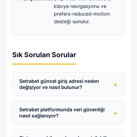
klavye navigasyonu ve
prefers-reduced-motion
desteği sunulur.
Sık Sorulan Sorular
Setrabet güncel giriş adresi neden
+
değişiyor ve nasıl bulunur?
Yerel servis kısıtlamalarına takılmamak
adına Setrabet alan adı rotasını sürekli
Setrabet platformunda veri güvenliği
+
dinamik tutar. Ana bağlantıya en pürüzsüz
nasıl sağlanıyor?
geçişi sağlayan güncel köprülere, yetkili
Tüm iletişim verileri, Setrabet'in modern
sosyal ağlardan erişilir.
Firewall ve TLS destekli zırhlı sunucularında