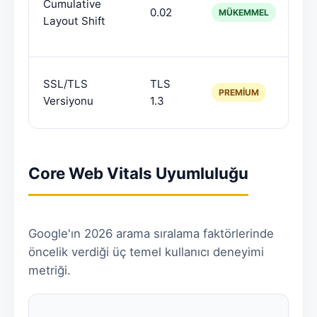
Cumulative
st
0.02
MÜKEMMEL
Layout Shift
sk
he
En
SSL/TLS
TLS
şi
PREMIUM
Versiyonu
1.3
pr
Core Web Vitals Uyumluluğu
Google'ın 2026 arama sıralama faktörlerinde
öncelik verdiği üç temel kullanıcı deneyimi
metriği.