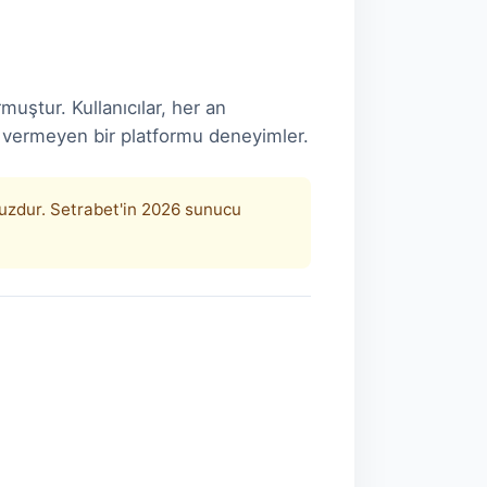
rmuştur. Kullanıcılar, her an
it vermeyen bir platformu deneyimler.
avuzdur. Setrabet'in 2026 sunucu