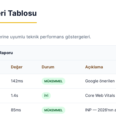
ri Tablosu
rine uyumlu teknik performans göstergeleri.
 Raporu
Değer
Durum
Açıklama
142ms
Google önerilen 
MÜKEMMEL
1.4s
Core Web Vitals 
İYI
85ms
INP — 2026'nın a
MÜKEMMEL