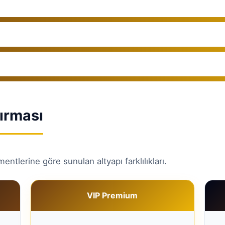
tırması
ntlerine göre sunulan altyapı farklılıkları.
VIP Premium