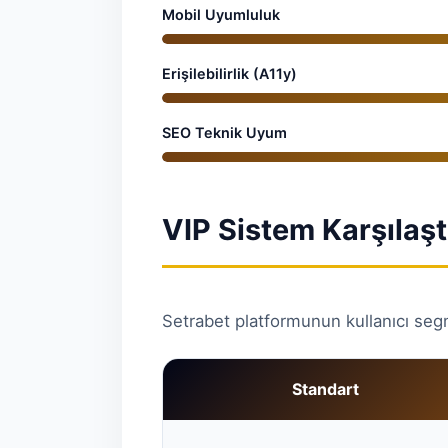
Mobil Uyumluluk
Erişilebilirlik (A11y)
SEO Teknik Uyum
VIP Sistem Karşılaş
Setrabet platformunun kullanıcı segme
Standart