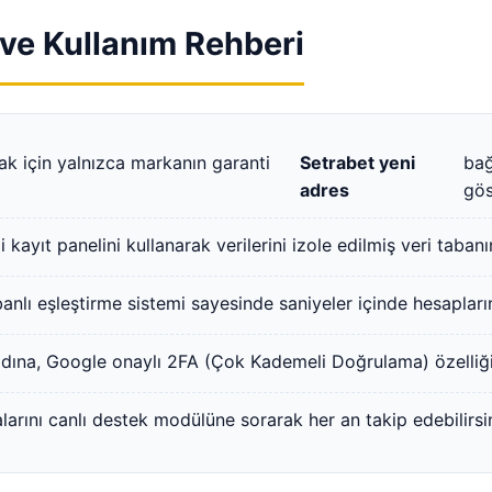
 ve Kullanım Rehberi
k için yalnızca markanın garanti
Setrabet yeni
bağ
adres
gös
i kayıt panelini kullanarak verilerini izole edilmiş veri tabanın
banlı eşleştirme sistemi sayesinde saniyeler içinde hesapların
dına, Google onaylı 2FA (Çok Kademeli Doğrulama) özelliğini
alarını canlı destek modülüne sorarak her an takip edebilirsin