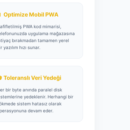
 Optimize Mobil PWA
afifletilmiş PWA kod mimarisi,
elefonunuzda uygulama mağazasına
htiyaç bırakmadan tamamen yerel
ir yazılım hızı sunar.
 Toleranslı Veri Yedeği
er bir byte anında paralel disk
istemlerine yedeklenir. Herhangi bir
ökmede sistem hatasız olarak
perasyonuna devam eder.