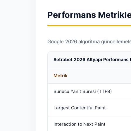
Performans Metrikle
Google 2026 algoritma güncellemele
Setrabet 2026 Altyapı Performans
Metrik
Sunucu Yanıt Süresi (TTFB)
Largest Contentful Paint
Interaction to Next Paint