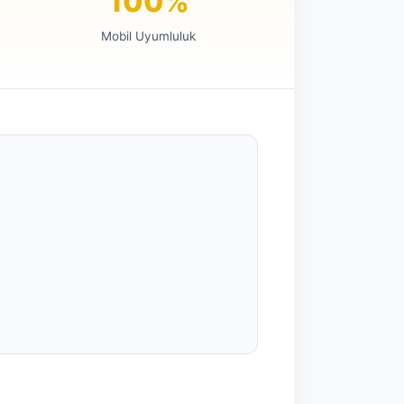
100%
Mobil Uyumluluk