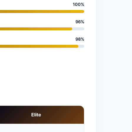
100%
96%
98%
Elite