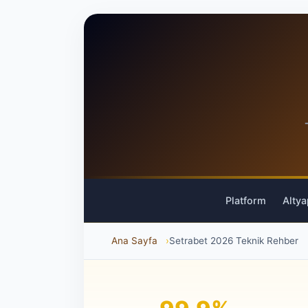
Platform
Altya
Ana Sayfa
Setrabet 2026 Teknik Rehber