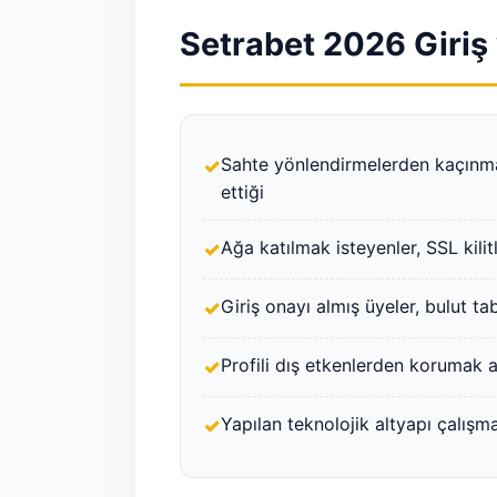
Setrabet 2026 Giriş
Sahte yönlendirmelerden kaçınma
ettiği
Ağa katılmak isteyenler, SSL kilitl
Giriş onayı almış üyeler, bulut ta
Profili dış etkenlerden korumak a
Yapılan teknolojik altyapı çalışm