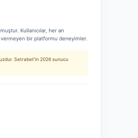
rmuştur. Kullanıcılar, her an
it vermeyen bir platformu deneyimler.
avuzdur. Setrabet'in 2026 sunucu