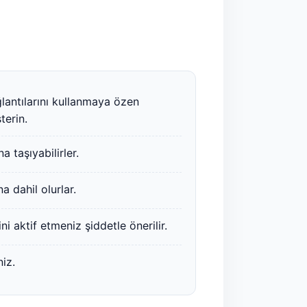
lantılarını kullanmaya özen
terin.
a taşıyabilirler.
a dahil olurlar.
 aktif etmeniz şiddetle önerilir.
iz.