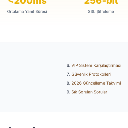
<200ms
256-bit
Ortalama Yanıt Süresi
SSL Şifreleme
VIP Sistem Karşılaştırması
Güvenlik Protokolleri
2026 Güncelleme Takvimi
Sık Sorulan Sorular