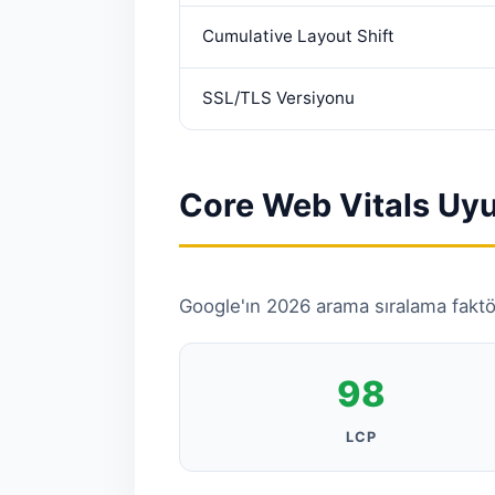
Cumulative Layout Shift
SSL/TLS Versiyonu
Core Web Vitals Uy
Google'ın 2026 arama sıralama faktör
98
LCP