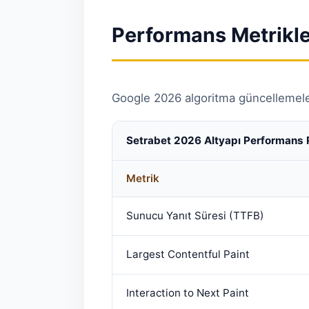
Performans Metrikle
Google 2026 algoritma güncellemele
Setrabet 2026 Altyapı Performans
Metrik
Sunucu Yanıt Süresi (TTFB)
Largest Contentful Paint
Interaction to Next Paint