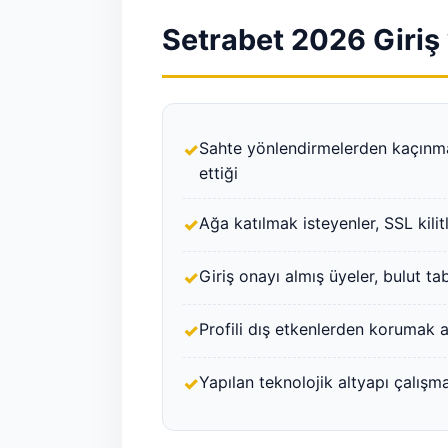
Setrabet 2026 Giriş
Sahte yönlendirmelerden kaçınma
ettiği
Ağa katılmak isteyenler, SSL kilitl
Giriş onayı almış üyeler, bulut ta
Profili dış etkenlerden korumak a
Yapılan teknolojik altyapı çalışm