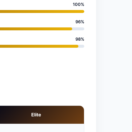
100%
96%
98%
Elite