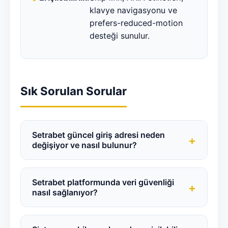
klavye navigasyonu ve
prefers-reduced-motion
desteği sunulur.
Sık Sorulan Sorular
Setrabet güncel giriş adresi neden
+
değişiyor ve nasıl bulunur?
Yerel servis kısıtlamalarına takılmamak
adına Setrabet alan adı rotasını sürekli
Setrabet platformunda veri güvenliği
+
dinamik tutar. Ana bağlantıya en pürüzsüz
nasıl sağlanıyor?
geçişi sağlayan güncel köprülere, yetkili
Tüm iletişim verileri, Setrabet'in modern
sosyal ağlardan erişilir.
Firewall ve TLS destekli zırhlı sunucularında