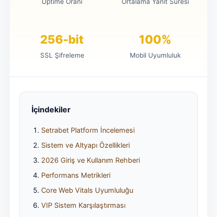
Uptime Oranı
Ortalama Yanıt Süresi
256-bit
100%
SSL Şifreleme
Mobil Uyumluluk
İçindekiler
Setrabet Platform İncelemesi
Sistem ve Altyapı Özellikleri
2026 Giriş ve Kullanım Rehberi
Performans Metrikleri
Core Web Vitals Uyumluluğu
VIP Sistem Karşılaştırması