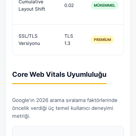
Cumulative
st
0.02
MÜKEMMEL
Layout Shift
sk
he
En
SSL/TLS
TLS
şi
PREMIUM
Versiyonu
1.3
pr
Core Web Vitals Uyumluluğu
Google'ın 2026 arama sıralama faktörlerinde
öncelik verdiği üç temel kullanıcı deneyimi
metriği.