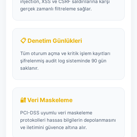
injection, XSS ve CSRF saldırılarına karşı
gerçek zamanlı filtreleme sağlar.
📋 Denetim Günlükleri
Tüm oturum açma ve kritik işlem kayıtları
şifrelenmiş audit log sisteminde 90 gün
saklanır.
🔐 Veri Maskeleme
PCI-DSS uyumlu veri maskeleme
protokolleri hassas bilgilerin depolanmasını
ve iletimini güvence altına alır.