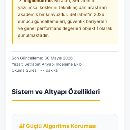
📌
Bilgilendirme:
Bu alan, Setrabet'in
yazılımsal köklerini teknik açıdan araştıran
akademik bir kılavuzdur. Setrabet'in 2026
sunucu güncellemeleri, güvenlik bariyerleri
ve genel performans değerleri objektif olarak
sunulmaktadır.
Son Güncelleme: 30 Mayıs 2026
Yazar: Setrabet Altyapı İnceleme Ekibi
Okuma Süresi: ~7 dakika
Sistem ve Altyapı Özellikleri
🔐 Güçlü Algoritma Koruması