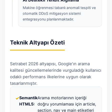
AI Destekli Tehdit Algılama
Makine öğrenmesi tabanlı anomali tespiti ve
otomatik DDoS mitigasyon sistemi
entegrasyonu planlanmaktadır.
Teknik Altyapı Özeti
Setrabet 2026 altyapısı, Google'ın arama
kalitesi güncellemelerinde vurguladığı kullanıcı
odaklı performans ilkelerine uygun olarak
tasarlanmıştır.
Semantik
Arama motorlarının içeriği
HTML5:
doğru yorumlaması için article,
section, nav ve main etiketleri