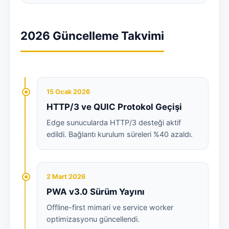
2026 Güncelleme Takvimi
15 Ocak 2026
HTTP/3 ve QUIC Protokol Geçişi
Edge sunucularda HTTP/3 desteği aktif
edildi. Bağlantı kurulum süreleri %40 azaldı.
2 Mart 2026
PWA v3.0 Sürüm Yayını
Offline-first mimari ve service worker
optimizasyonu güncellendi.