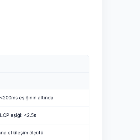
<200ms eşiğinin altında
LCP eşiği: <2.5s
na etkileşim ölçütü