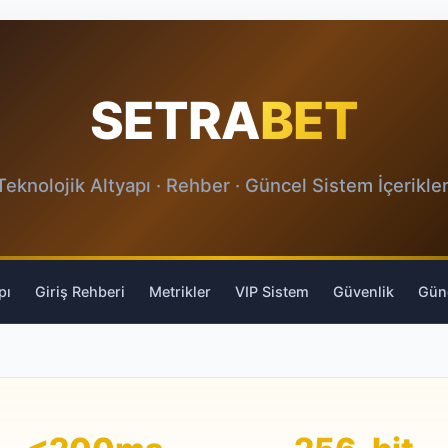
SETRA
BET
Teknolojik Altyapı · Rehber · Güncel Sistem İçerikler
pı
Giriş Rehberi
Metrikler
VIP Sistem
Güvenlik
Gün