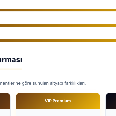
tırması
ntlerine göre sunulan altyapı farklılıkları.
VIP Premium