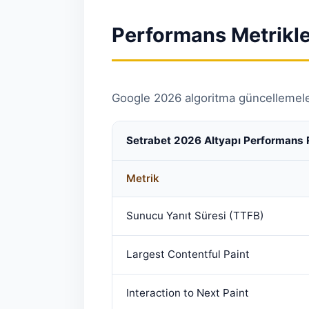
Performans Metrikle
Google 2026 algoritma güncellemele
Setrabet 2026 Altyapı Performans
Metrik
Sunucu Yanıt Süresi (TTFB)
Largest Contentful Paint
Interaction to Next Paint