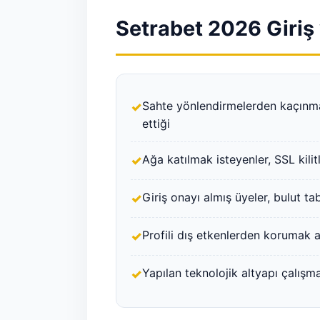
Setrabet 2026 Giriş
Sahte yönlendirmelerden kaçınma
ettiği
Ağa katılmak isteyenler, SSL kilitl
Giriş onayı almış üyeler, bulut ta
Profili dış etkenlerden korumak a
Yapılan teknolojik altyapı çalışm