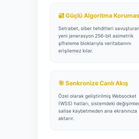
🔐 Güçlü Algoritma Korumas
Setrabet, siber tehditleri savuştura
yeni jenerasyon 256-bit asimetrik
şifreleme bloklarıyla veritabanını
erişilemez kılar.
🎯 Senkronize Canlı Akış
Özel olarak geliştirilmiş Websocket
(WSS) hatları, sistemdeki değişimler
salise kaybetmeden ana ekranınıza
aktarır.