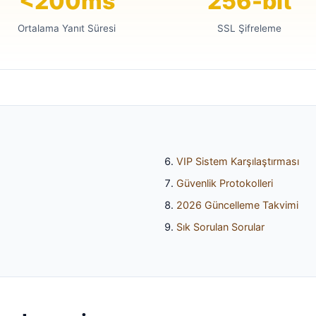
<200ms
256-bit
Ortalama Yanıt Süresi
SSL Şifreleme
VIP Sistem Karşılaştırması
Güvenlik Protokolleri
2026 Güncelleme Takvimi
Sık Sorulan Sorular