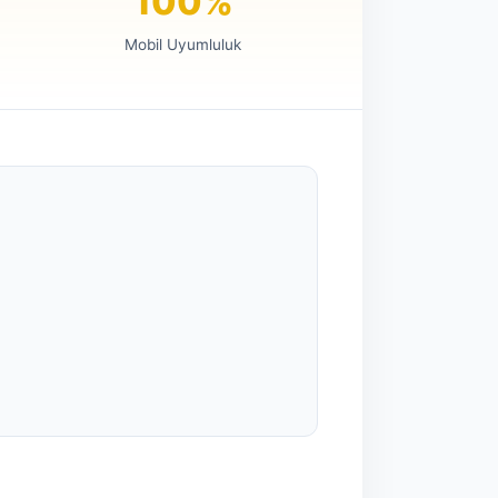
100%
Mobil Uyumluluk