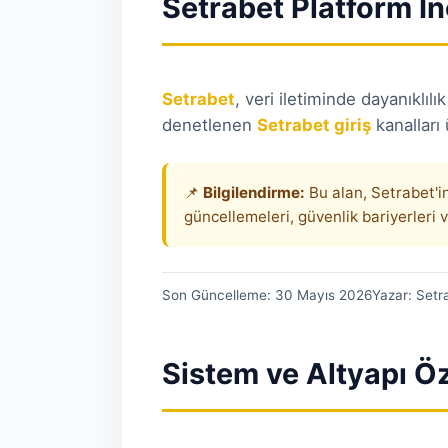
Setrabet Platform İ
Setrabet
, veri iletiminde dayanıklıl
denetlenen
Setrabet giriş
kanalları
📌
Bilgilendirme:
Bu alan, Setrabet'in
güncellemeleri, güvenlik bariyerleri 
Son Güncelleme: 30 Mayıs 2026
Yazar: Setr
Sistem ve Altyapı Öze