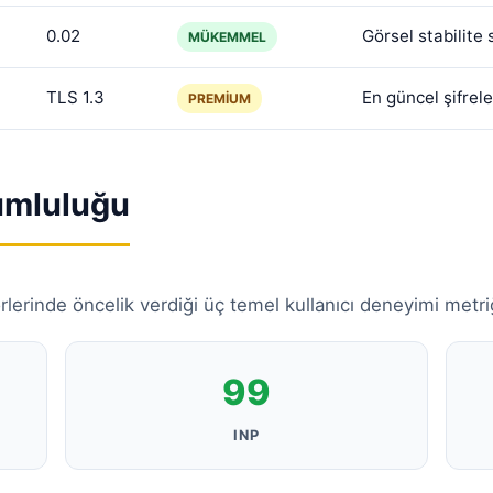
0.02
Görsel stabilite 
MÜKEMMEL
TLS 1.3
En güncel şifrel
PREMIUM
umluluğu
lerinde öncelik verdiği üç temel kullanıcı deneyimi metri
99
INP