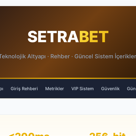
SETRA
BET
Teknolojik Altyapı · Rehber · Güncel Sistem İçerikler
pı
Giriş Rehberi
Metrikler
VIP Sistem
Güvenlik
Gün