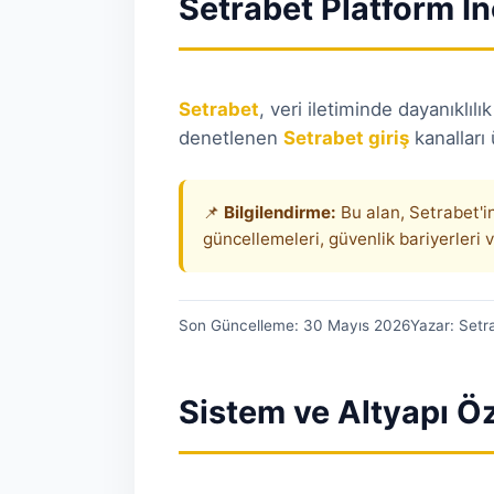
Setrabet Platform İ
Setrabet
, veri iletiminde dayanıklıl
denetlenen
Setrabet giriş
kanalları
📌
Bilgilendirme:
Bu alan, Setrabet'in
güncellemeleri, güvenlik bariyerleri 
Son Güncelleme: 30 Mayıs 2026
Yazar: Setr
Sistem ve Altyapı Öze