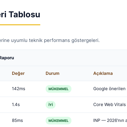
ri Tablosu
rine uyumlu teknik performans göstergeleri.
 Raporu
Değer
Durum
Açıklama
142ms
Google önerilen 
MÜKEMMEL
1.4s
Core Web Vitals 
İYI
85ms
INP — 2026'nın a
MÜKEMMEL