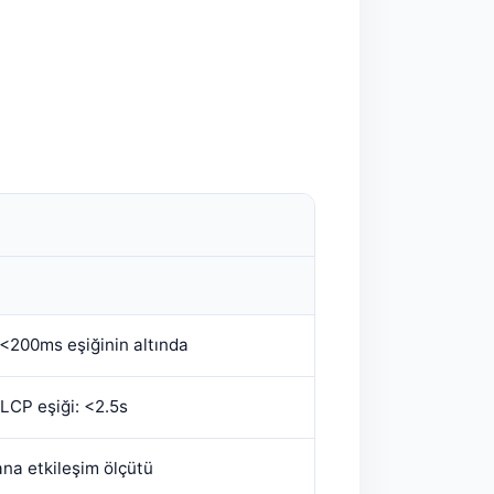
<200ms eşiğinin altında
LCP eşiği: <2.5s
na etkileşim ölçütü