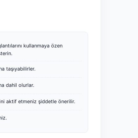
lantılarını kullanmaya özen
terin.
a taşıyabilirler.
a dahil olurlar.
 aktif etmeniz şiddetle önerilir.
iz.